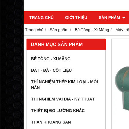
TRANG CHỦ
GIỚI THIỆU
SẢN PHẨM
Trang chủ
Sản phẩm
Bê Tông - Xi Măng
Máy trộ
DANH MỤC SẢN PHẨM
BÊ TÔNG - XI MĂNG
ĐẤT - ĐÁ - CỐT LIỆU
THÍ NGHIỆM THÉP KIM LOẠI - MỐI
HÀN
THÍ NGHIỆM VẢI ĐỊA - KỸ THUẬT
THIẾT BỊ ĐO LƯỜNG KHÁC
THAN KHOÁNG SẢN