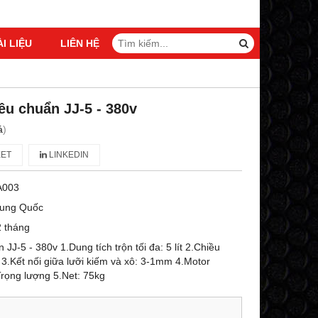
ÀI LIỆU
LIÊN HỆ
êu chuẩn JJ-5 - 380v
á
)
ET
LINKEDIN
A003
rung Quốc
 tháng
 JJ-5 - 380v 1.Dung tích trộn tối đa: 5 lít 2.Chiều
3.Kết nối giữa lưỡi kiếm và xô: 3-1mm 4.Motor
rọng lượng 5.Net: 75kg