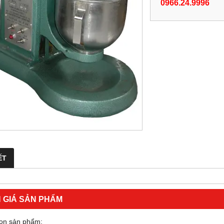
0966.24.9996
ẾT
 GIÁ SẢN PHẨM
ọn sản phẩm: