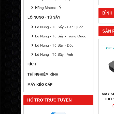
Hãng Matest - Ý
BÌNH
LÒ NUNG - TỦ SẤY
Lò Nung - Tủ Sấy - Hàn Quốc
SẢN 
Lò Nung - Tủ Sấy - Trung Quốc
Lò Nung - Tủ Sấy - Đức
Lò Nung - Tủ Sấy - Anh
KÍCH
THÍ NGHIỆM KÍNH
MÁY KÉO CÁP
MÁY SI
THÉP
HỔ TRỢ TRỰC TUYẾN
LỚP 