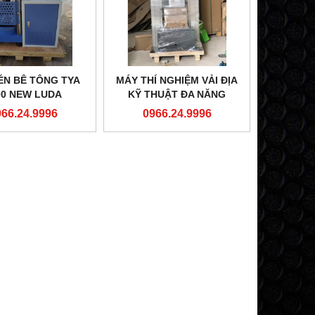
ÉN BÊ TÔNG TYA
MÁY THÍ NGHIỆM VẢI ĐỊA
00 NEW LUDA
KỸ THUẬT ĐA NĂNG
966.24.9996
0966.24.9996