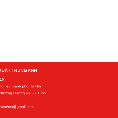
 XUẤT TRUNG ANH
016
 nghiệp thành phố Hà Nội
- Phường Dương Nội - Hà Nội
t.tatechco@gmail.com