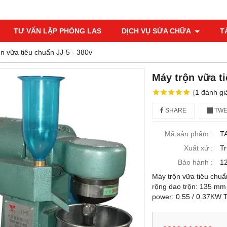
TƯ VẤN LẬP PHÒNG LAS
DỊCH VỤ SỬA CHỮA
T
n vữa tiêu chuẩn JJ-5 - 380v
Máy trộn vữa ti
(
1
đánh gi
SHARE
TWE
Mã sản phẩm :
T
Xuất xứ :
T
Bảo hành :
12
Máy trộn vữa tiêu chuẩn
rộng dao trộn: 135 mm 
power: 0.55 / 0.37KW T