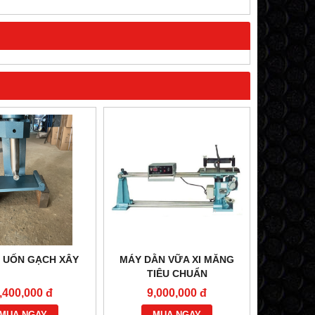
 UỐN GẠCH XÂY
MÁY DẰN VỮA XI MĂNG
TIÊU CHUẨN
,400,000 đ
9,000,000 đ