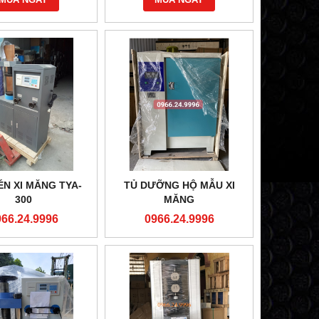
MUA NGAY
MUA NGAY
ÉN XI MĂNG TYA-
TỦ DƯỠNG HỘ MẪU XI
300
MĂNG
966.24.9996
0966.24.9996