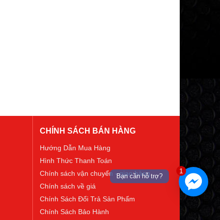
CHÍNH SÁCH BÁN HÀNG
Hướng Dẫn Mua Hàng
Hình Thức Thanh Toán
1
Chính sách vận chuyển - giao hàng
Bạn cần hỗ trợ?
Chính sách về giá
Chính Sách Đổi Trả Sản Phẩm
Chính Sách Bảo Hành