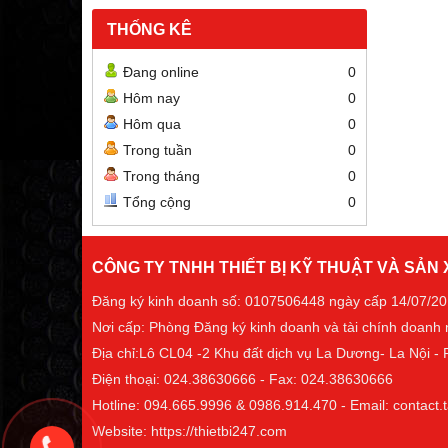
THỐNG KÊ
Đang online
0
Hôm nay
0
Hôm qua
0
Trong tuần
0
Trong tháng
0
Tổng cộng
0
CÔNG TY TNHH THIẾT BỊ KỸ THUẬT VÀ SẢN
Đăng ký kinh doanh số: 0107506448 ngày cấp 14/07/2
Nơi cấp: Phòng Đăng ký kinh doanh và tài chính doanh
Địa chỉ:Lô CL04 -2 Khu đất dịch vụ La Dương- La Nội 
Điện thoại: 024.38630666 - Fax: 024.38630666
Hotline: 094.665.9996 & 0986.914.470 - Email: contac
Website: https://thietbi247.com