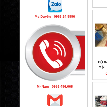
Ms.Duyên - 0966.24.9996
BỘ X
MẶT
Mr.Nam - 0986.496.068