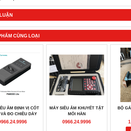
 LUẬN
PHẨM CÙNG LOẠI
ÊU ÂM ĐỊNH VỊ CỐT
MÁY SIÊU ÂM KHUYẾT TẬT
BỘ GÁ
 VÀ ĐO CHIỀU DÀY
MỐI HÀN
PHỦ BÊ TÔNG BẢO
0966.24.9996
0966.24.9996
1
VỆ