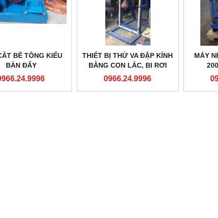
CẮT BÊ TÔNG KIỂU
THIẾT BỊ THỬ VA ĐẬP KÍNH
MÁY N
BÀN ĐẨY
BẰNG CON LẮC, BI RƠI
20
0966.24.9996
0966.24.9996
0