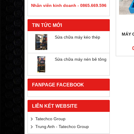
Nhân viên kinh doanh - 0865.669.596
TIN TỨC MỚI
MÁY 
Sửa chữa máy kéo thép
Sửa chữa máy nén bê tông
FANPAGE FACEBOOK
LIÊN KẾT WEBSITE
Tatechco Group
Trung Anh - Tatechco Group