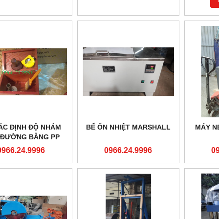
ÁC ĐỊNH ĐỘ NHÁM
BỂ ỔN NHIỆT MARSHALL
MÁY N
 ĐƯỜNG BẰNG PP
RẮC CÁT
0966.24.9996
0966.24.9996
0