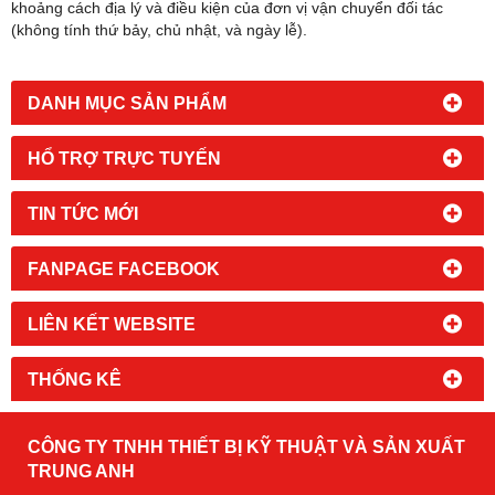
khoảng cách địa lý và điều kiện của đơn vị vận chuyển đối tác
(không tính thứ bảy, chủ nhật, và ngày lễ).
DANH MỤC SẢN PHẨM
HỔ TRỢ TRỰC TUYẾN
TIN TỨC MỚI
FANPAGE FACEBOOK
LIÊN KẾT WEBSITE
THỐNG KÊ
CÔNG TY TNHH THIẾT BỊ KỸ THUẬT VÀ SẢN XUẤT
TRUNG ANH