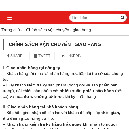
Trang chủ
Chính sách vận chuyển - giao hàng
CHÍNH SÁCH VẬN CHUYỂN - GIAO HÀNG
SHARE
TWEET
LINKEDIN
I.
Giao nhận hàng tại công ty
– Khách hàng tới mua và nhận hàng trực tiếp tại trụ sở của chúng
tôi.
– Quý khách kiểm tra kỹ sản phẩm (đóng gói và sản phẩm bên
trong), đối chiếu sản phẩm với
phiếu xuất
,
phiếu bảo hành
(nếu
có) và
hóa đơn, chứng từ
trước khi ký nhận hàng.
II.
Giao nhận hàng tại nhà khách hàng
– Bộ phận giao nhận sẽ liên lạc với khách để sắp xếp
thời gian,
địa điểm giao hàng
cụ thể.
– Khách hàng
kiểm tra kỹ hàng hóa ngay khi nhận
từ người