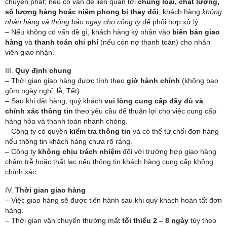
chuyển phát; nếu có vấn đề liên quan tới
chủng loại, chất lượng,
số lượng hàng hoặc niêm phong bị thay đổi
, khách hàng
không
nhận hàng và thông báo ngay cho công ty
để phối hợp xử lý.
– Nếu không có vấn đề gì, khách hàng ký nhận vào
biên bản giao
hàng
và
thanh toán chi phí
(nếu còn nợ thanh toán) cho nhân
viên giao nhận.
III.
Quy định chung
– Thời gian giao hàng được tính theo
giờ hành chính
(không bao
gồm ngày nghỉ, lễ, Tết).
– Sau khi đặt hàng, quý khách
vui lòng cung cấp đầy đủ và
chính xác thông tin
theo yêu cầu để thuận lợi cho việc cung cấp
hàng hóa và thanh toán nhanh chóng.
– Công ty có quyền
kiểm tra thông tin
và có thể từ chối đơn hàng
nếu thông tin khách hàng chưa rõ ràng.
– Công ty
không chịu trách nhiệm
đối với trường hợp giao hàng
chậm trễ hoặc thất lạc nếu thông tin khách hàng cung cấp không
chính xác.
IV.
Thời gian giao hàng
– Việc giao hàng sẽ được tiến hành sau khi quý khách hoàn tất đơn
hàng.
– Thời gian vận chuyển thường mất
tối thiểu 2 – 8 ngày
tùy theo