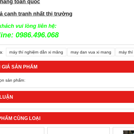
 hàng toàn quốc
ả cạnh tranh nhất thị trường
hách vui lòng liên hệ:
line: 0986.496.068
a:
máy thí nghiệm dằn xi măng
may dan vua xi mang
máy thí
 GIÁ SẢN PHẨM
ọn sản phẩm:
 LUẬN
PHẨM CÙNG LOẠI