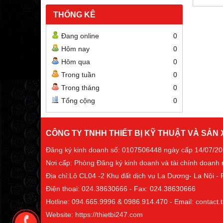
THỐNG KÊ
Đang online
0
Hôm nay
0
Hôm qua
0
Trong tuần
0
Trong tháng
0
Tổng cộng
0
CÔNG TY TNHH THIẾT BỊ KỸ THUẬT VÀ SẢN
Đăng ký kinh doanh số: 0107506448 ngày cấp 14/07/2
Nơi cấp: Phòng Đăng ký kinh doanh và tài chính doanh
Địa chỉ:Lô CL04 -2 Khu đất dịch vụ La Dương- La Nội 
Điện thoại: 024.38630666 - Fax: 024.38630666
Hotline: 094.665.9996 & 0986.914.470 - Email: contac
Website: https://thietbi247.com