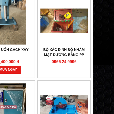
 UỐN GẠCH XÂY
BỘ XÁC ĐỊNH ĐỘ NHÁM
MẶT ĐƯỜNG BẰNG PP
RẮC CÁT
,400,000 đ
0966.24.9996
MUA NGAY