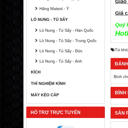
Giao
Hãng Matest - Ý
Giá c
LÒ NUNG - TỦ SẤY
Quý k
Lò Nung - Tủ Sấy - Hàn Quốc
Hot
Lò Nung - Tủ Sấy - Trung Quốc
Từ khó
Lò Nung - Tủ Sấy - Đức
Lò Nung - Tủ Sấy - Anh
ĐÁNH
KÍCH
Bình ch
THÍ NGHIỆM KÍNH
BÌNH
MÁY KÉO CÁP
HỔ TRỢ TRỰC TUYẾN
SẢN 