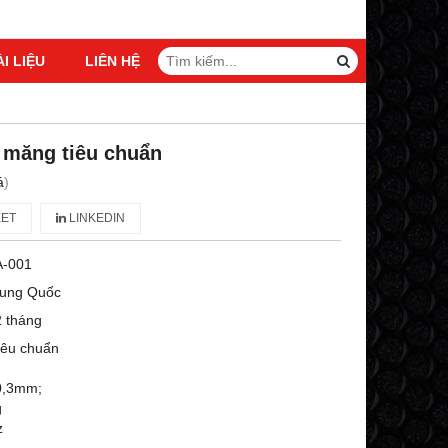
ÀI LIỆU
LIÊN HỆ
 măng tiêu chuẩn
á
)
ET
LINKEDIN
A-001
rung Quốc
 tháng
iêu chuẩn
- 0,3mm;
g
z