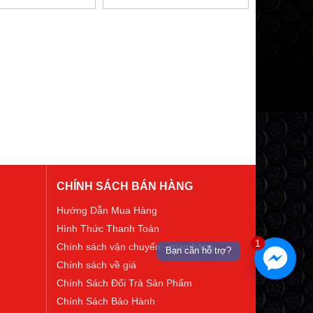
CHÍNH SÁCH BÁN HÀNG
Hướng Dẫn Mua Hàng
Hình Thức Thanh Toán
1
Chính sách vận chuyển - giao hàng
Bạn cần hỗ trợ?
Chính sách về giá
Chính Sách Đổi Trả Sản Phẩm
Chính Sách Bảo Hành