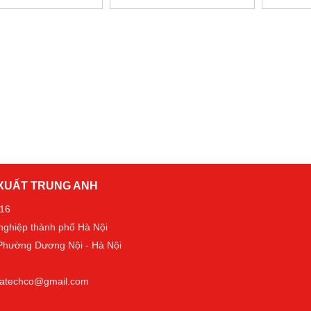
 XUẤT TRUNG ANH
016
 nghiệp thành phố Hà Nội
- Phường Dương Nội - Hà Nội
t.tatechco@gmail.com