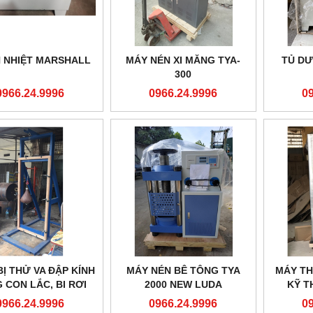
N NHIỆT MARSHALL
MÁY NÉN XI MĂNG TYA-
TỦ DƯ
300
0966.24.9996
0966.24.9996
0
BỊ THỬ VA ĐẬP KÍNH
MÁY NÉN BÊ TÔNG TYA
MÁY TH
 CON LẮC, BI RƠI
2000 NEW LUDA
KỸ T
0966.24.9996
0966.24.9996
0