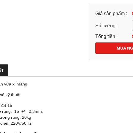
Giá sản phẩm :
Số lượng :
Tổng tiền :
MUA N
ẾT
n vữa xi măng
số kỹ thuật
 ZS-15
ộ rung: 15 +/- 0,3mm;
lượng rung: 20kg
điện: 220V/50Hz