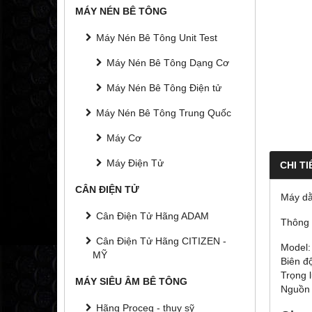
MÁY NÉN BÊ TÔNG
Máy Nén Bê Tông Unit Test
Máy Nén Bê Tông Dạng Cơ
Máy Nén Bê Tông Điện tử
Máy Nén Bê Tông Trung Quốc
Máy Cơ
Máy Điện Tử
CHI TI
CÂN ĐIỆN TỬ
Máy dằ
Cân Điện Tử Hãng ADAM
Thông 
Cân Điện Tử Hãng CITIZEN -
Model:
MỸ
Biên đ
Trọng 
MÁY SIÊU ÂM BÊ TÔNG
Nguồn 
Hãng Proceq - thụy sỹ