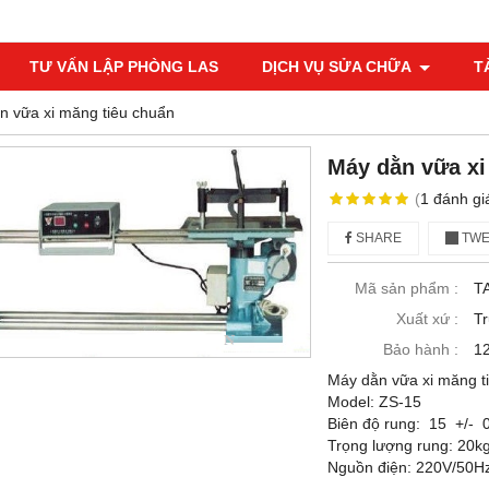
TƯ VẤN LẬP PHÒNG LAS
DỊCH VỤ SỬA CHỮA
T
n vữa xi măng tiêu chuẩn
Máy dằn vữa xi
(
1
đánh gi
SHARE
TWE
Mã sản phẩm :
T
Xuất xứ :
T
Bảo hành :
12
Máy dằn vữa xi măng t
Model: ZS-15
Biên độ rung: 15 +/
Trọng lượng rung: 20k
Nguồn điện: 220V/50H