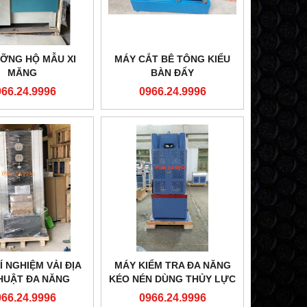
ỠNG HỘ MẪU XI
MÁY CẮT BÊ TÔNG KIỂU
MĂNG
BÀN ĐẨY
966.24.9996
0966.24.9996
Í NGHIỆM VẢI ĐỊA
MÁY KIỂM TRA ĐA NĂNG
HUẬT ĐA NĂNG
KÉO NÉN DÙNG THỦY LỰC
WE-1000B
966.24.9996
0966.24.9996