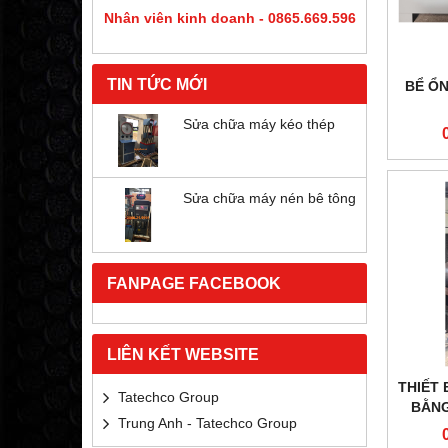
Nhân viên kinh doanh - 0865.669.596
TIN TỨC MỚI
BỂ Ổ
Sửa chữa máy kéo thép
Sửa chữa máy nén bê tông
FANPAGE FACEBOOK
LIÊN KẾT WEBSITE
THIẾT 
Tatechco Group
BẰNG
Trung Anh - Tatechco Group