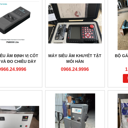
ÊU ÂM ĐỊNH VỊ CỐT
MÁY SIÊU ÂM KHUYẾT TẬT
BỘ GÁ
 VÀ ĐO CHIỀU DÀY
MỐI HÀN
PHỦ BÊ TÔNG BẢO
0966.24.9996
0966.24.9996
1
VỆ