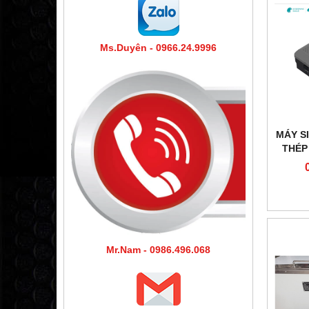
Ms.Duyên - 0966.24.9996
MÁY SI
THÉP
LỚP 
Mr.Nam - 0986.496.068