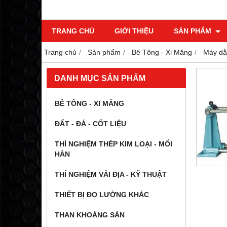
TRANG CHỦ
GIỚI THIỆU
SẢN PHẨM
Trang chủ
Sản phẩm
Bê Tông - Xi Măng
Máy dằ
DANH MỤC SẢN PHẨM
BÊ TÔNG - XI MĂNG
ĐẤT - ĐÁ - CỐT LIỆU
THÍ NGHIỆM THÉP KIM LOẠI - MỐI
HÀN
THÍ NGHIỆM VẢI ĐỊA - KỸ THUẬT
THIẾT BỊ ĐO LƯỜNG KHÁC
THAN KHOÁNG SẢN