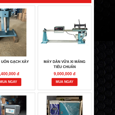
 UỐN GẠCH XÂY
MÁY DẰN VỮA XI MĂNG
TIÊU CHUẨN
,400,000 đ
9,000,000 đ
MUA NGAY
MUA NGAY