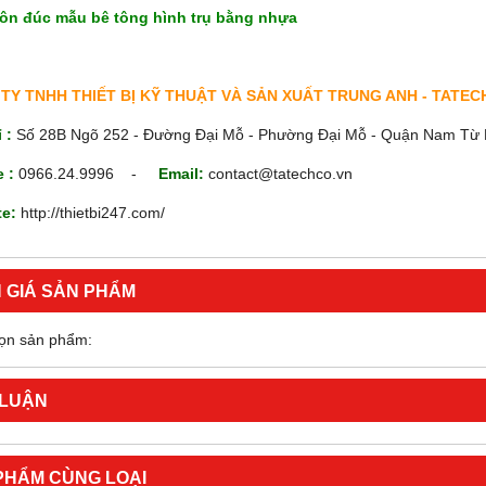
ôn đúc mẫu bê tông hình trụ bằng
nhựa
TY TNHH THIẾT BỊ KỸ THUẬT VÀ SẢN XUẤT TRUNG ANH - TATE
ỉ :
Số 28B Ngõ 252 - Đường Đại Mỗ - Phường Đại Mỗ - Quận Nam Từ L
e :
0966.24.9996 -
Email:
contact@tatechco.vn
te:
http://thietbi247.com/
 GIÁ SẢN PHẨM
ọn sản phẩm:
 LUẬN
PHẨM CÙNG LOẠI