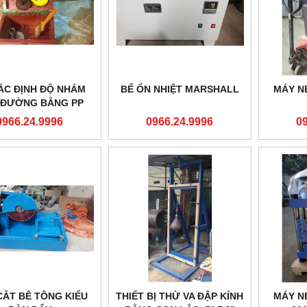
ÁC ĐỊNH ĐỘ NHÁM
BỂ ỔN NHIỆT MARSHALL
MÁY N
 ĐƯỜNG BẰNG PP
RẮC CÁT
0966.24.9996
0966.24.9996
0
CẮT BÊ TÔNG KIỂU
THIẾT BỊ THỬ VA ĐẬP KÍNH
MÁY N