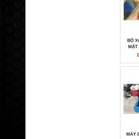
BỘ X
MẶT
MÁY 