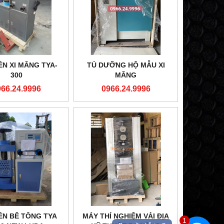
ÉN XI MĂNG TYA-
TỦ DƯỠNG HỘ MẪU XI
300
MĂNG
966.24.9996
0966.24.9996
ÉN BÊ TÔNG TYA
MÁY THÍ NGHIỆM VẢI ĐỊA
1