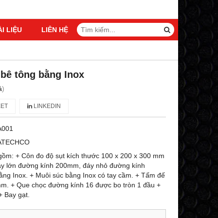
ÀI LIỆU
LIÊN HỆ
 bê tông bằng Inox
á
)
ET
LINKEDIN
A001
ATECHCO
 gồm: + Côn đo độ sụt kích thước 100 x 200 x 300 mm
áy lớn đường kính 200mm, đáy nhỏ đường kính
ng Inox. + Muôi súc bằng Inox có tay cầm. + Tấm đế
mm. + Que chọc đường kính 16 được bo tròn 1 đầu +
 Bay gạt.