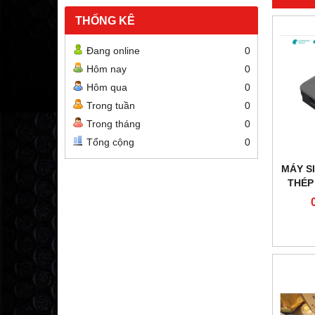
THỐNG KÊ
Đang online
0
Hôm nay
0
Hôm qua
0
Trong tuần
0
Trong tháng
0
Tổng cộng
0
MÁY SI
THÉP
LỚP 