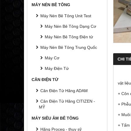
MÁY NÉN BÊ TÔNG
Máy Nén Bê Tông Unit Test
Máy Nén Bê Tông Dạng Cơ
Máy Nén Bê Tông Điện tử
Máy Nén Bê Tông Trung Quốc
Máy Cơ
CHI TI
Máy Điện Tử
CÂN ĐIỆN TỬ
vật li
Cân Điện Tử Hãng ADAM
+ Côn 
Cân Điện Tử Hãng CITIZEN -
+ Phễu
MỸ
+ Muôi
MÁY SIÊU ÂM BÊ TÔNG
+ Tấm 
Hãng Proceq - thụy sỹ