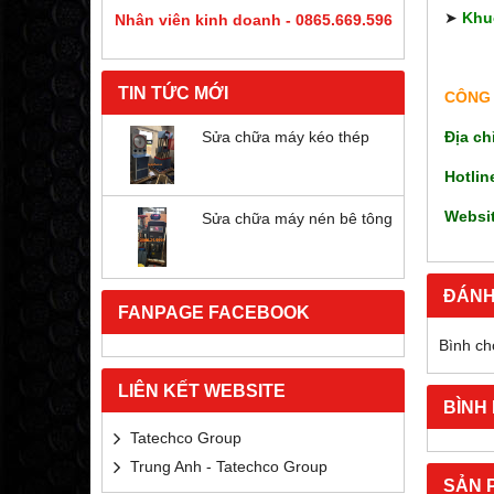
➤
​​
Khu
Nhân viên kinh doanh - 0865.669.596
TIN TỨC MỚI
CÔNG 
Địa ch
Sửa chữa máy kéo thép
Hotlin
Websi
Sửa chữa máy nén bê tông
ĐÁNH
FANPAGE FACEBOOK
Bình ch
LIÊN KẾT WEBSITE
BÌNH
Tatechco Group
Trung Anh - Tatechco Group
SẢN 