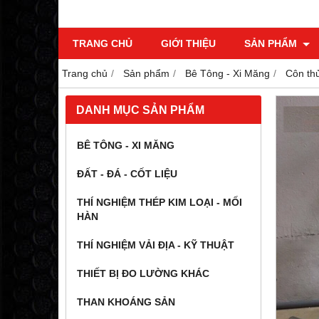
TRANG CHỦ
GIỚI THIỆU
SẢN PHẨM
Trang chủ
Sản phẩm
Bê Tông - Xi Măng
Côn thử
DANH MỤC SẢN PHẨM
BÊ TÔNG - XI MĂNG
ĐẤT - ĐÁ - CỐT LIỆU
THÍ NGHIỆM THÉP KIM LOẠI - MỐI
HÀN
THÍ NGHIỆM VẢI ĐỊA - KỸ THUẬT
THIẾT BỊ ĐO LƯỜNG KHÁC
THAN KHOÁNG SẢN