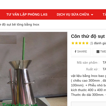
TƯ VẤN LẬP PHÒNG LAS
DỊCH VỤ SỬA CHỮA
T
 độ sụt bê tông bằng Inox
Côn thử độ sụt
(
1
đánh gi
SHARE
TWE
Mã sản phẩm :
T
Xuất xứ :
T
vật liệu bằng Inox bao
( chiều cao 300mm , đ
100mm). + Phễu nhỏ bằ
kích thước 400 x 400 
Thước đo dài 300mm. +