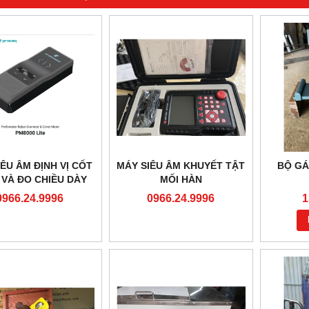
ÊU ÂM ĐỊNH VỊ CỐT
MÁY SIÊU ÂM KHUYẾT TẬT
BỘ GÁ
 VÀ ĐO CHIỀU DÀY
MỐI HÀN
PHỦ BÊ TÔNG BẢO
0966.24.9996
0966.24.9996
1
VỆ