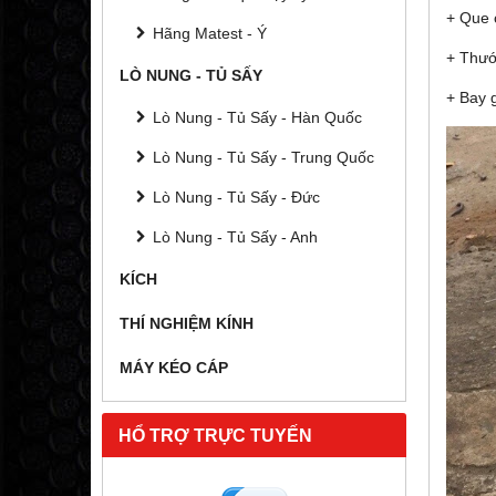
+ Que 
Hãng Matest - Ý
+ Thướ
LÒ NUNG - TỦ SẤY
+ Bay g
Lò Nung - Tủ Sấy - Hàn Quốc
Lò Nung - Tủ Sấy - Trung Quốc
Lò Nung - Tủ Sấy - Đức
Lò Nung - Tủ Sấy - Anh
KÍCH
THÍ NGHIỆM KÍNH
MÁY KÉO CÁP
HỔ TRỢ TRỰC TUYẾN