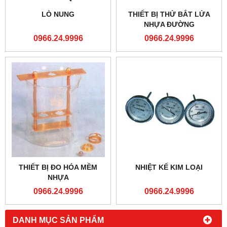
LÒ NUNG
THIẾT BỊ THỬ BẮT LỬA
NHỰA ĐƯỜNG
0966.24.9996
0966.24.9996
THIẾT BỊ ĐO HÓA MỀM
NHIỆT KẾ KIM LOẠI
NHỰA
0966.24.9996
0966.24.9996
DANH MỤC SẢN PHẨM