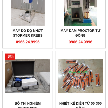
MÁY ĐO ĐỘ NHỚT
MÁY ĐẦM PROCTOR TỰ
STORMER KREBS
ĐỘNG
0966.24.9996
0966.24.9996
-10%
BỘ THÍ NGHIỆM
NHIỆT KẾ ĐIỆN TỬ 50-300