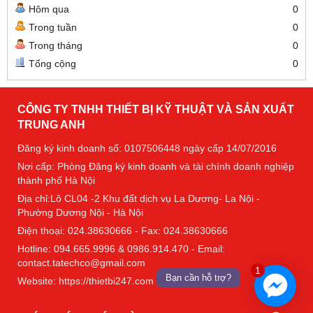
Hôm qua
0
Trong tuần
0
Trong tháng
0
Tổng cộng
0
CÔNG TY TNHH THIẾT BỊ KỸ THUẬT VÀ SẢN XUẤT
TRUNG ANH
Đăng ký kinh doanh số: 0107506448 ngày cấp 14/07/2016
Nơi cấp: Phòng Đăng ký kinh doanh và tài chính doanh nghiệp
thành phố Hà Nội
Địa chỉ:Lô CL04 -2 Khu đất dịch vụ La Dương- La Nội -
Phường Dương Nội - Hà Nội
Điện thoại: 024.38630666 - Fax: 024.38630666
Hotline: 094.665.9996 & 0986.914.470 - Email:
contact.tatechco@gmail.com
1
Bạn cần hỗ trợ?
Website: https://thietbi247.com