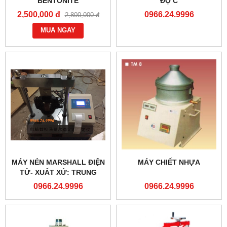
BENTONITE
ĐỘ C
2,500,000 đ
0966.24.9996
2,800,000 đ
MUA NGAY
MÁY NÉN MARSHALL ĐIỆN
MÁY CHIẾT NHỰA
TỬ- XUẤT XỨ: TRUNG
QUỐC
0966.24.9996
0966.24.9996