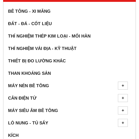
BÊ TÔNG - XI MĂNG
ĐẤT - ĐÁ - CỐT LIỆU
THÍ NGHIỆM THÉP KIM LOẠI - MỐI HÀN
THÍ NGHIỆM VẢI ĐỊA - KỸ THUẬT
THIẾT BỊ ĐO LƯỜNG KHÁC
THAN KHOÁNG SẢN
MÁY NÉN BÊ TÔNG
CÂN ĐIỆN TỬ
MÁY SIÊU ÂM BÊ TÔNG
LÒ NUNG - TỦ SẤY
KÍCH