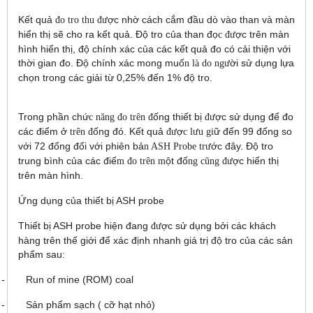
K
ế
t qu
ả
ợ
c nh
ờ
cách c
ắ
m đ
ầ
u dò vào than và màn
đo tro thu đư
hi
ể
n th
ị
s
ẽ
cho ra k
ế
t qu
ả
. Đ
ộ
tro c
ủ
a than đ
ọ
ợ
c trên màn
c đư
hình hi
ể
n th
ị
, đ
ộ
chính xác c
ủ
a các k
ế
t qu
ả
đo có c
ả
i thi
ệ
n v
ớ
i
th
ờ
i gian đo. Đ
ộ
chính xác mong mu
ố
ờ
i s
ử
d
ụ
ng l
ự
a
n là do ngư
ch
ọ
n trong các gi
ả
i t
ừ
0,25% đ
ế
n 1% đ
ộ
tro.
Trong ph
ầ
n ch
ứ
ố
ng thi
ế
t b
ị
ợ
c s
ử
d
ụ
ng đ
ể
đo
c năng đo trên đ
đư
các đi
ể
m
ở
ố
ng đó. K
ế
t qu
ả
ợ
ữ
đ
ế
n 99 đ
ố
ng so
trên đ
đư
c lưu gi
v
ớ
i 72 đ
ố
ng đ
ố
i v
ớ
i phiên b
ả
ớ
c đây. Đ
ộ
tro
n ASH Probe trư
trung bình c
ủ
a các đi
ể
ộ
t đ
ố
ợ
c hi
ể
n th
ị
m đo trên m
ng cũng đư
trên màn hình.
Ứ
ng d
ụ
ng c
ủ
a thi
ế
t b
ị
ASH probe
Thi
ế
t b
ị
ASH probe hi
ệ
n đang
ợ
c s
ử
d
ụ
ng b
ở
i các khách
đư
hàng trên th
ế
gi
ớ
i đ
ể
xác đ
ị
nh nhanh giá tr
ị
đ
ộ
tro c
ủ
a các s
ả
n
ph
ẩ
m sau:
-
Run of mine (ROM) coal
-
S
ả
n ph
ẩ
m s
ạ
ch ( c
ỡ
h
ạ
t nh
ỏ
)