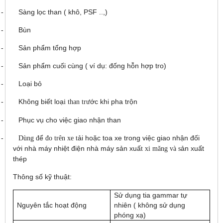
-
Sàng l
ọ
c than ( khô, PSF ..,)
-
Bùn
-
S
ả
n ph
ẩ
m t
ổ
ng h
ợ
p
-
S
ả
n ph
ẩ
m cu
ố
i cùng ( ví d
ụ
: đ
ố
ng h
ỗ
n h
ợ
p tro)
-
Lo
ạ
i b
ỏ
-
Không bi
ế
t lo
ạ
ớ
c khi pha tr
ộ
n
i than trư
-
Ph
ụ
c v
ụ
cho vi
ệ
c giao nh
ậ
n than
-
ể
ả
i ho
ặ
c toa xe trong vi
ệ
c giao nh
ậ
n đ
ố
i
Dùng đ
đo trên xe t
v
ớ
i nhà máy nhi
ệ
t đi
ệ
n nhà máy s
ả
n xu
ấ
ả
n xu
ấ
t
t xi măng và s
thép
Thông s
ố
k
ỹ
thu
ậ
t:
S
ử
d
ụ
ng tia gammar t
ự
Nguyên t
ắ
c ho
ạ
t đ
ộ
ng
nhiên ( không s
ử
d
ụ
ng
phóng x
ạ
)