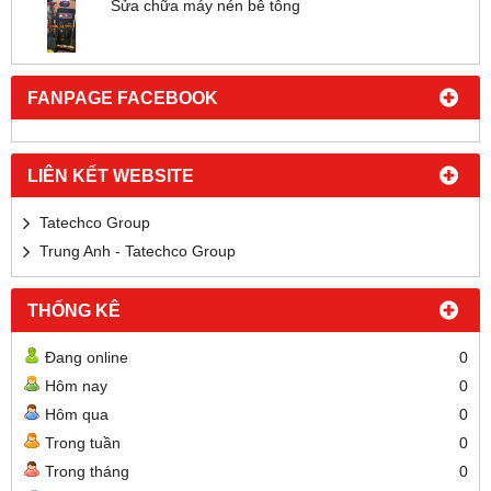
Sửa chữa máy nén bê tông
FANPAGE FACEBOOK
LIÊN KẾT WEBSITE
Tatechco Group
Trung Anh - Tatechco Group
THỐNG KÊ
Đang online
0
Hôm nay
0
Hôm qua
0
Trong tuần
0
Trong tháng
0