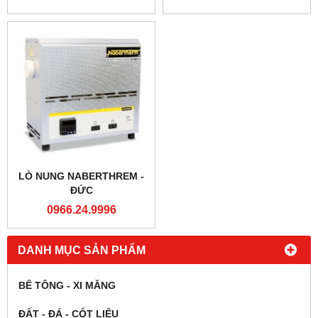
LÒ NUNG NABERTHREM -
ĐỨC
0966.24.9996
DANH MỤC SẢN PHẨM
BÊ TÔNG - XI MĂNG
ĐẤT - ĐÁ - CỐT LIỆU