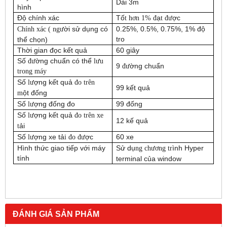
Dài 3m
hình
Đ
ộ
chính xác
T
ố
ạ
ợ
c
t hơn 1% đ
t đư
ờ
i s
ử
d
ụ
ng có
0.25%, 0.5%, 0.75%, 1% đ
ộ
Chính xác ( ngư
tro
th
ể
ch
ọ
n)
Th
ờ
i gian đ
ọ
c k
ế
t qu
ả
60 giây
S
ố
ờ
ng chu
ẩ
n có th
ể
đư
lưu
9
ờ
ng chu
ẩ
n
đư
trong máy
S
ố
ợ
ng k
ế
t qu
ả
lư
đo trên
99 k
ế
t qu
ả
ộ
t đ
ố
ng
m
S
ố
ợ
ng đ
ố
ng đo
99 đ
ố
ng
lư
S
ố
ợ
ng k
ế
t qu
ả
lư
đo trên xe
12 k
ế
qu
ả
ả
i
t
S
ố
ợ
ng xe t
ả
ợ
c
60 xe
lư
i đo đư
Hình th
ứ
c giao ti
ế
p v
ớ
i máy
S
ử
d
ụ
ình Hyper
ng chương tr
tính
terminal c
ủ
a window
ĐÁNH GIÁ SẢN PHẨM