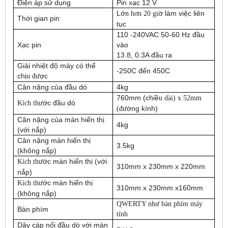
Đi
ệ
n áp s
ử
d
ụ
ng
Pin x
ạ
c 12 V
L
ớ
ờ
làm vi
ệ
c liên
n hơn 20 gi
Th
ờ
i gian pin
t
ụ
c
110 -240VAC 50-60 Hz đ
ầ
u
X
ạ
c pin
vào
13.8, 0.3A đ
ầ
u ra
Gi
ả
i nhi
ệ
t đ
ộ
máy có th
ể
-25
0
C đ
ế
n 45
0
C
ch
ị
ợ
c
u đư
Cân n
ặ
ng c
ủ
a đ
ầ
u dò
4kg
760mm (chi
ề
u dài) x 52mm
ớ
c đ
ầ
u dò
Kích thư
ờ
ng kính)
(đư
Cân n
ặ
ng c
ủ
a màn hi
ể
n th
ị
4kg
(v
ớ
i n
ắ
p)
Cân n
ặ
ng màn hi
ể
n th
ị
3.5kg
(không n
ắ
p)
ớ
c màn hi
ể
n th
ị
(v
ớ
i
Kích thư
310mm x 230mm x 220mm
n
ắ
p)
ớ
c màn hi
ể
n th
ị
Kích thư
310mm x 230mm x160mm
(không n
ắ
p)
QWERTY như bàn phím máy
Bàn phím
tính
Dây cáp n
ố
i đ
ầ
u dò v
ớ
i màn