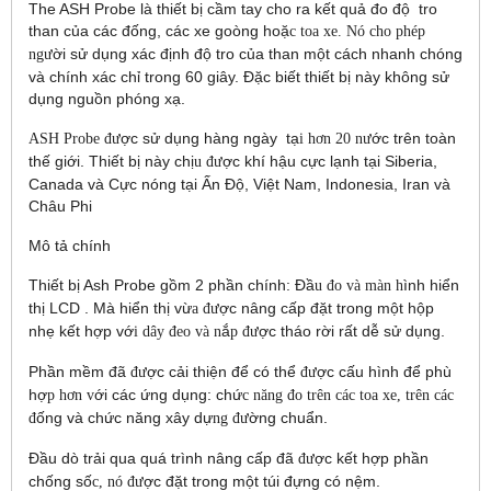
The ASH Probe là thi
ế
t b
ị
c
ầ
m tay cho ra k
ế
t qu
ả
đo đ
ộ
tro
than c
ủ
a các đ
ố
ng, các xe goòng ho
ặ
c toa xe. Nó cho phép
ờ
i s
ử
d
ụ
ng xác đ
ị
nh đ
ộ
tro c
ủ
a than m
ộ
t cách nhanh chóng
ngư
và chính xác ch
ỉ
trong 60 giây. Đ
ặ
c bi
ế
t thi
ế
t b
ị
này không s
ử
d
ụ
ng ngu
ồ
n phóng x
ạ
.
ợ
c s
ử
d
ụ
ng hàng ngày t
ạ
ớ
c trên toàn
ASH Probe đư
i hơn 20 nư
th
ế
gi
ớ
i. Thi
ế
t b
ị
này ch
ị
ợ
c khí h
ậ
u c
ự
c l
ạ
nh t
ạ
i Siberia,
u đư
Canada và C
ự
c nóng t
ạ
i
Ấ
n Đ
ộ
, Vi
ệ
t Nam, Indonesia, Iran và
Châu Phi
Mô t
ả
chính
Thi
ế
t b
ị
Ash Probe g
ồ
m 2 ph
ầ
n chính: Đ
ầ
ình hi
ể
n
u đo và màn h
th
ị
LCD . Mà hi
ể
n th
ị
v
ừ
ợ
c nâng c
ấ
p đ
ặ
t trong m
ộ
t h
ộ
p
a đư
nh
ẹ
k
ế
t h
ợ
p v
ớ
ắ
ợ
c tháo r
ờ
i r
ấ
t d
ễ
s
ử
d
ụ
ng.
i dây đeo và n
p đư
Ph
ầ
n m
ề
m đã
ợ
c c
ả
i thi
ệ
n đ
ể
có th
ể
ợ
c c
ấ
u hình đ
ể
phù
đư
đư
h
ợ
ớ
i các
ứ
ng d
ụ
ng: ch
ứ
p hơn v
c năng đo trên các toa xe, trên các
ố
ng và ch
ứ
c năng xây d
ự
ờ
ng chu
ẩ
n.
đ
ng đư
Đ
ầ
u dò tr
ả
i qua quá trình nâng c
ấ
p đã
ợ
c k
ế
t h
ợ
p ph
ầ
n
đư
ch
ố
ng s
ố
ợ
c đ
ặ
t trong m
ộ
t túi đ
ự
ng có n
ệ
m.
c, nó đư