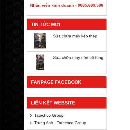
Nhân viên kinh doanh - 0865.669.596
TIN TỨC MỚI
Sửa chữa máy kéo thép
Sửa chữa máy nén bê tông
FANPAGE FACEBOOK
LIÊN KẾT WEBSITE
Tatechco Group
Trung Anh - Tatechco Group