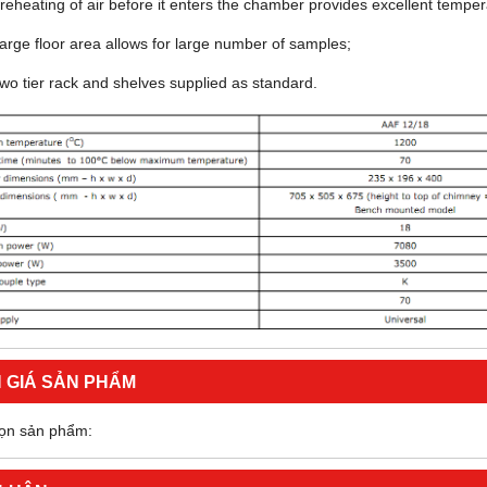
reheating of air before it enters the chamber provides excellent temper
arge floor area allows for large number of samples;
wo tier rack and shelves supplied as standard.
 GIÁ SẢN PHẨM
ọn sản phẩm: