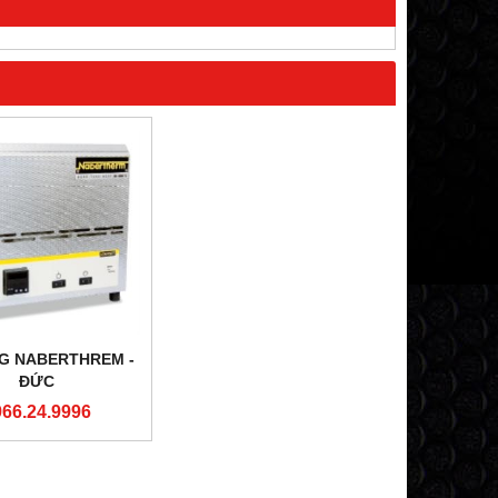
G NABERTHREM -
ĐỨC
966.24.9996