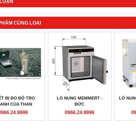
 LUẬN
PHẨM CÙNG LOẠI
ẾT BỊ ĐO ĐỘ TRO
LÒ NUNG MEMMERT -
LÒ NUN
ANH CỦA THAN
ĐỨC
0966.24.9996
0966.24.9996
0