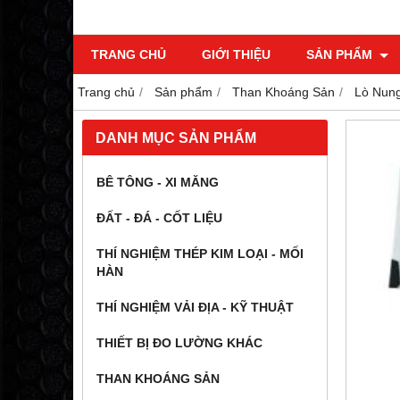
TRANG CHỦ
GIỚI THIỆU
SẢN PHẨM
Trang chủ
Sản phẩm
Than Khoáng Sản
Lò Nung
DANH MỤC SẢN PHẨM
BÊ TÔNG - XI MĂNG
ĐẤT - ĐÁ - CỐT LIỆU
THÍ NGHIỆM THÉP KIM LOẠI - MỐI
HÀN
THÍ NGHIỆM VẢI ĐỊA - KỸ THUẬT
THIẾT BỊ ĐO LƯỜNG KHÁC
THAN KHOÁNG SẢN