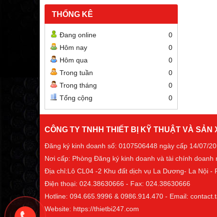
THỐNG KÊ
Đang online
0
Hôm nay
0
Hôm qua
0
Trong tuần
0
Trong tháng
0
Tổng cộng
0
CÔNG TY TNHH THIẾT BỊ KỸ THUẬT VÀ SẢN
Đăng ký kinh doanh số: 0107506448 ngày cấp 14/07/2
Nơi cấp: Phòng Đăng ký kinh doanh và tài chính doanh
Địa chỉ:Lô CL04 -2 Khu đất dịch vụ La Dương- La Nội 
Điện thoại: 024.38630666 - Fax: 024.38630666
Hotline: 094.665.9996 & 0986.914.470 - Email: contac
Website: https://thietbi247.com