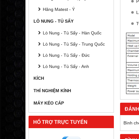
P
Hãng Matest - Ý
L
LÒ NUNG - TỦ SẤY
T
Lò Nung - Tủ Sấy - Hàn Quốc
Lò Nung - Tủ Sấy - Trung Quốc
Lò Nung - Tủ Sấy - Đức
Lò Nung - Tủ Sấy - Anh
KÍCH
THÍ NGHIỆM KÍNH
MÁY KÉO CÁP
ĐÁNH
HỔ TRỢ TRỰC TUYẾN
Bình ch