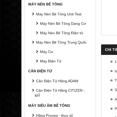
MÁY NÉN BÊ TÔNG
Máy Nén Bê Tông Unit Test
Máy Nén Bê Tông Dạng Cơ
Máy Nén Bê Tông Điện tử
Máy Nén Bê Tông Trung Quốc
CHI TI
Máy Cơ
Máy Điện Tử
1
I
CÂN ĐIỆN TỬ
T
Cân Điện Tử Hãng ADAM
S
Cân Điện Tử Hãng CITIZEN -
MỸ
A
MÁY SIÊU ÂM BÊ TÔNG
P
Hãng Proceq - thụy sỹ