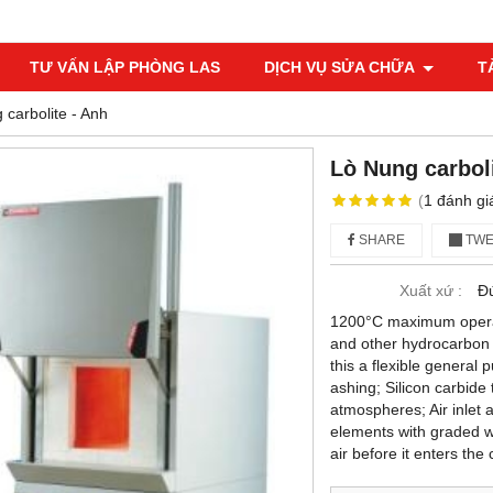
TƯ VẤN LẬP PHÒNG LAS
DỊCH VỤ SỬA CHỮA
T
 carbolite - Anh
Lò Nung carboli
(
1
đánh gi
SHARE
TWE
Xuất xứ :
Đ
1200°C maximum operati
and other hydrocarbon 
this a flexible general
ashing; Silicon carbide
atmospheres; Air inlet 
elements with graded w
air before it enters th