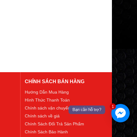
CHÍNH SÁCH BÁN HÀNG
Hướng Dẫn Mua Hàng
Hình Thức Thanh Toán
1
Chính sách vận chuyển - giao hàng
Bạn cần hỗ trợ?
Chính sách về giá
Chính Sách Đổi Trả Sản Phẩm
Chính Sách Bảo Hành