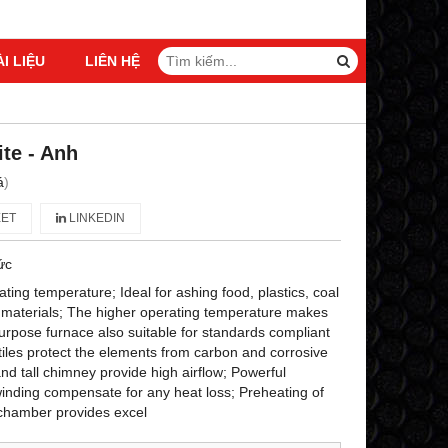
ÀI LIỆU
LIÊN HỆ
te - Anh
á
)
ET
LINKEDIN
ức
ng temperature; Ideal for ashing food, plastics, coal
materials; The higher operating temperature makes
 purpose furnace also suitable for standards compliant
 tiles protect the elements from carbon and corrosive
and tall chimney provide high airflow; Powerful
inding compensate for any heat loss; Preheating of
e chamber provides excel