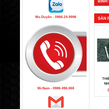
BÌNH
Ms.Duyên - 0966.24.9996
SẢN 
THI
NH
Mr.Nam - 0986.496.068