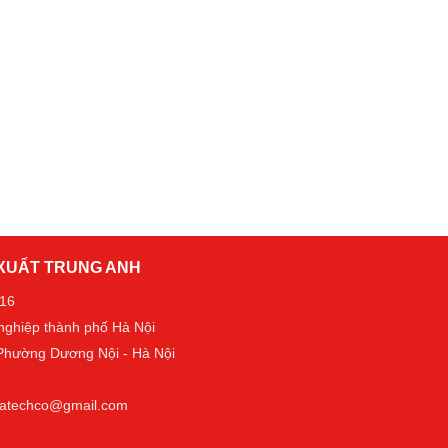
 XUẤT TRUNG ANH
016
 nghiệp thành phố Hà Nội
- Phường Dương Nội - Hà Nội
t.tatechco@gmail.com