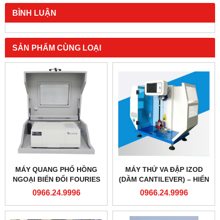
BÌNH LUẬN
SẢN PHẨM CÙNG LOẠI
MÁY QUANG PHỔ HỒNG
MÁY THỬ VA ĐẬP IZOD
NGOẠI BIẾN ĐỔI FOURIES
(DẦM CANTILEVER) – HIỂN
THỊ SỐ
0966.24.9996
0966.24.9996