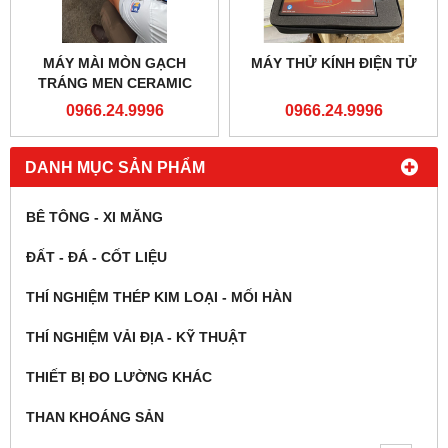
MÁY MÀI MÒN GẠCH
MÁY THỬ KÍNH ĐIỆN TỬ
TRÁNG MEN CERAMIC
0966.24.9996
0966.24.9996
DANH MỤC SẢN PHẨM
BÊ TÔNG - XI MĂNG
ĐẤT - ĐÁ - CỐT LIỆU
THÍ NGHIỆM THÉP KIM LOẠI - MỐI HÀN
THÍ NGHIỆM VẢI ĐỊA - KỸ THUẬT
THIẾT BỊ ĐO LƯỜNG KHÁC
THAN KHOÁNG SẢN