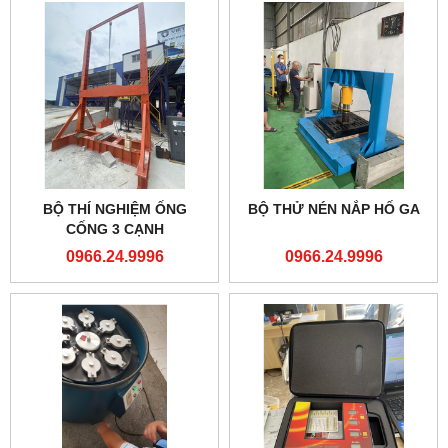
BỘ THÍ NGHIỆM ỐNG
BỘ THỬ NÉN NẮP HỐ GA
CỐNG 3 CẠNH
0966.24.9996
0966.24.9996