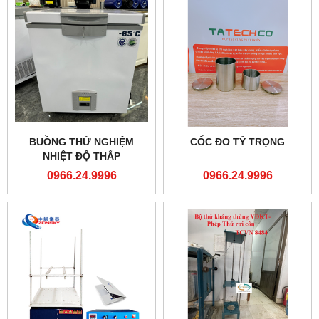
BUỒNG THỬ NGHIỆM
CỐC ĐO TỶ TRỌNG
NHIỆT ĐỘ THẤP
0966.24.9996
0966.24.9996