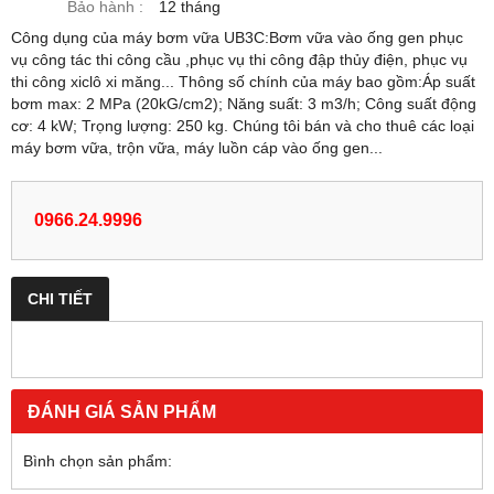
Bảo hành :
12 tháng
Công dụng của máy bơm vữa UB3C:Bơm vữa vào ống gen phục
vụ công tác thi công cầu ,phục vụ thi công đập thủy điện, phục vụ
thi công xiclô xi măng... Thông số chính của máy bao gồm:Áp suất
bơm max: 2 MPa (20kG/cm2); Năng suất: 3 m3/h; Công suất động
cơ: 4 kW; Trọng lượng: 250 kg. Chúng tôi bán và cho thuê các loại
máy bơm vữa, trộn vữa, máy luồn cáp vào ống gen...
0966.24.9996
CHI TIẾT
ĐÁNH GIÁ SẢN PHẨM
Bình chọn sản phẩm: