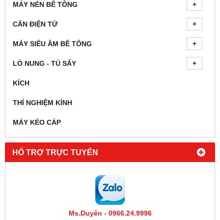
MÁY NÉN BÊ TÔNG
CÂN ĐIỆN TỬ
MÁY SIÊU ÂM BÊ TÔNG
LÒ NUNG - TỦ SẤY
KÍCH
THÍ NGHIỆM KÍNH
MÁY KÉO CÁP
HỔ TRỢ TRỰC TUYẾN
Ms.Duyên - 0966.24.9996