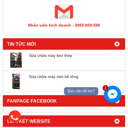
Nhân viên kinh doanh - 0865.669.596
TIN TỨC MỚI
Sửa chữa máy kéo thép
Sửa chữa máy nén bê tông
1
Bạn cần hỗ trợ?
FANPAGE FACEBOOK
LIÊN KẾT WEBSITE