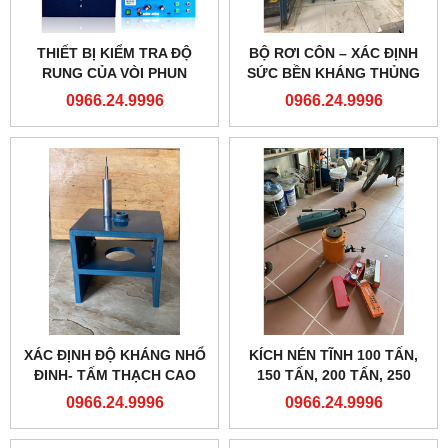
THIẾT BỊ KIỂM TRA ĐỘ
BỘ RƠI CÔN – XÁC ĐỊNH
RUNG CỦA VÒI PHUN
SỨC BỀN KHÁNG THỦNG
NƯỚC- ZONSKY
CỦA VẢI ĐỊA KỸ THUẬT
0966.24.9996
0966.24.9996
XÁC ĐỊNH ĐỘ KHÁNG NHỔ
KÍCH NÉN TĨNH 100 TẤN,
ĐINH- TẤM THẠCH CAO
150 TẤN, 200 TẤN, 250
TẤN...
0966.24.9996
0966.24.9996