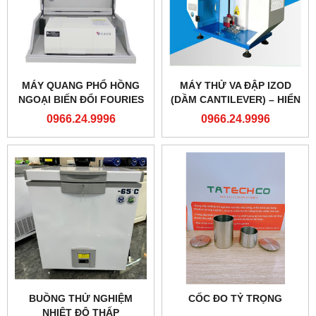
MÁY QUANG PHỔ HỒNG
MÁY THỬ VA ĐẬP IZOD
NGOẠI BIẾN ĐỔI FOURIES
(DẦM CANTILEVER) – HIỂN
THỊ SỐ
0966.24.9996
0966.24.9996
BUỒNG THỬ NGHIỆM
CỐC ĐO TỶ TRỌNG
NHIỆT ĐỘ THẤP