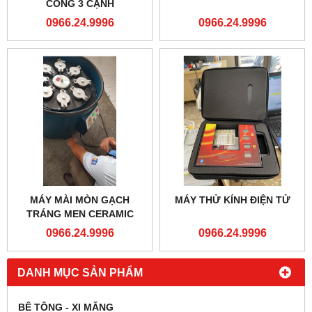
CỐNG 3 CẠNH
0966.24.9996
0966.24.9996
MÁY MÀI MÒN GẠCH
MÁY THỬ KÍNH ĐIỆN TỬ
TRÁNG MEN CERAMIC
0966.24.9996
0966.24.9996
DANH MỤC SẢN PHẨM
BÊ TÔNG - XI MĂNG