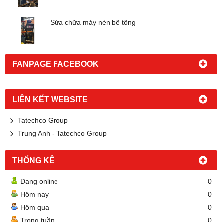
Sửa chữa máy nén bê tông
FANPAGE FACEBOOK
LIÊN KẾT WEBSITE
Tatechco Group
Trung Anh - Tatechco Group
THỐNG KÊ
Đang online
0
Hôm nay
0
Hôm qua
0
Trong tuần
0