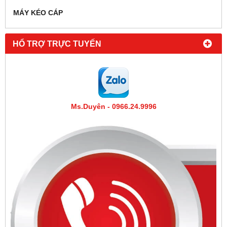
MÁY KÉO CÁP
HỔ TRỢ TRỰC TUYẾN
Ms.Duyên - 0966.24.9996