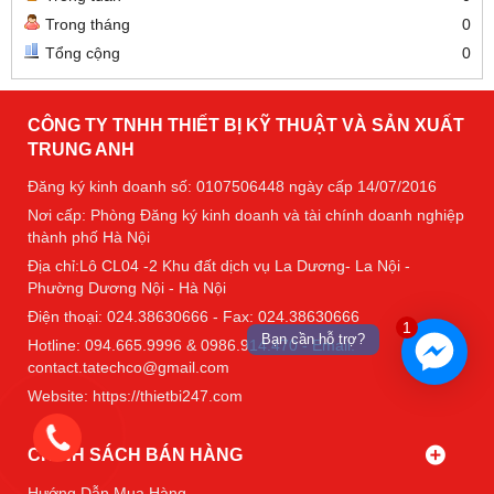
Trong tháng
0
Tổng cộng
0
CÔNG TY TNHH THIẾT BỊ KỸ THUẬT VÀ SẢN XUẤT
TRUNG ANH
Đăng ký kinh doanh số: 0107506448 ngày cấp 14/07/2016
Nơi cấp: Phòng Đăng ký kinh doanh và tài chính doanh nghiệp
thành phố Hà Nội
Địa chỉ:Lô CL04 -2 Khu đất dịch vụ La Dương- La Nội -
Phường Dương Nội - Hà Nội
Điện thoại: 024.38630666 - Fax: 024.38630666
1
Bạn cần hỗ trợ?
Hotline: 094.665.9996 & 0986.914.470 - Email:
contact.tatechco@gmail.com
Website: https://thietbi247.com
CHÍNH SÁCH BÁN HÀNG
Hướng Dẫn Mua Hàng