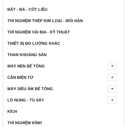
ĐẤT - ĐÁ - CỐT LIỆU
THÍ NGHIỆM THÉP KIM LOẠI - MỐI HÀN
THÍ NGHIỆM VẢI ĐỊA - KỸ THUẬT
THIẾT BỊ ĐO LƯỜNG KHÁC
THAN KHOÁNG SẢN
MÁY NÉN BÊ TÔNG
CÂN ĐIỆN TỬ
MÁY SIÊU ÂM BÊ TÔNG
LÒ NUNG - TỦ SẤY
KÍCH
THÍ NGHIỆM KÍNH