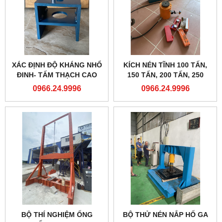
XÁC ĐỊNH ĐỘ KHÁNG NHỔ
KÍCH NÉN TĨNH 100 TẤN,
ĐINH- TẤM THẠCH CAO
150 TẤN, 200 TẤN, 250
TẤN...
0966.24.9996
0966.24.9996
BỘ THÍ NGHIỆM ỐNG
BỘ THỬ NÉN NẮP HỐ GA