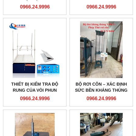
0966.24.9996
0966.24.9996
THIẾT BỊ KIỂM TRA ĐỘ
BỘ RƠI CÔN – XÁC ĐỊNH
RUNG CỦA VÒI PHUN
SỨC BỀN KHÁNG THỦNG
NƯỚC- ZONSKY
CỦA VẢI ĐỊA KỸ THUẬT
0966.24.9996
0966.24.9996