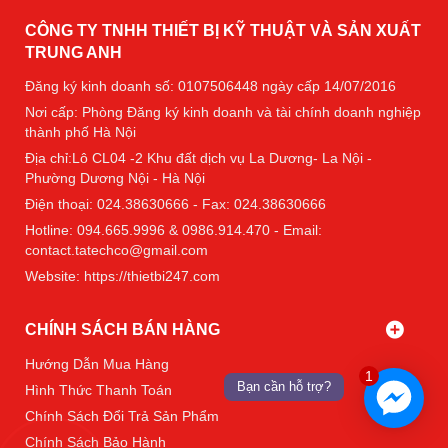
CÔNG TY TNHH THIẾT BỊ KỸ THUẬT VÀ SẢN XUẤT
TRUNG ANH
Đăng ký kinh doanh số: 0107506448 ngày cấp 14/07/2016
Nơi cấp: Phòng Đăng ký kinh doanh và tài chính doanh nghiệp
thành phố Hà Nội
Địa chỉ:Lô CL04 -2 Khu đất dịch vụ La Dương- La Nội -
Phường Dương Nội - Hà Nội
Điện thoại: 024.38630666 - Fax: 024.38630666
Hotline: 094.665.9996 & 0986.914.470 - Email:
contact.tatechco@gmail.com
Website: https://thietbi247.com
CHÍNH SÁCH BÁN HÀNG
Hướng Dẫn Mua Hàng
1
Bạn cần hỗ trợ?
Hình Thức Thanh Toán
Chính Sách Đổi Trả Sản Phẩm
Chính Sách Bảo Hành