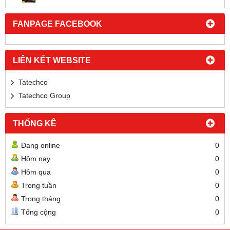
FANPAGE FACEBOOK
LIÊN KẾT WEBSITE
Tatechco
Tatechco Group
THỐNG KÊ
Đang online
0
Hôm nay
0
Hôm qua
0
Trong tuần
0
Trong tháng
0
Tổng cộng
0