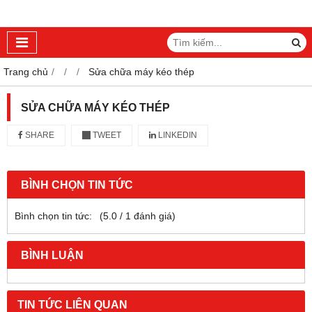
Trang chủ
Sửa chữa máy kéo thép
SỬA CHỮA MÁY KÉO THÉP
SHARE
TWEET
LINKEDIN
BÌNH CHỌN TIN TỨC
Bình chọn tin tức:
(
5.0
/
1
đánh giá)
BÌNH LUẬN
TIN TỨC LIÊN QUAN